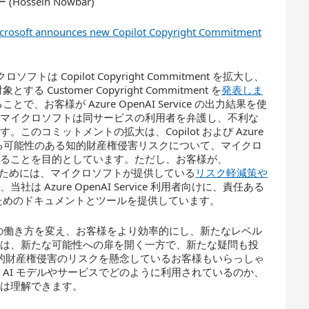
ssein Nowbar)
crosoft announces new Copilot Copyright Commitment
ロソフトは Copilot Copyright Commitment を拡大し、
する Customer Copyright Commitment を
発表しま
めることで、お客様が Azure OpenAI Service の出力結果を使
、マイクロソフトは同サービスの利用者を弁護し、不利な
のコミットメントの拡大は、Copilot および Azure
とで生じる可能性のある知的財産権侵害リスクについて、マイクロ
することを目的としています。ただし、お客様が、
の恩恵を受けるためには、マイクロソフトが提供している
リスク軽減策や
 Azure OpenAI Service 利用者向けに、責任ある
るためのドキュメントとツールを提供しています。
、私たちの働き方を変え、お客様をより効率的にし、新たなレベル
ルは、新たな可能性への扉を開く一方で、新たな疑問も投
知的財産権侵害のリスクを懸念しているお客様もいらっしゃ
AI モデルやサービスでどのように利用されているのか、
念は理解できます。