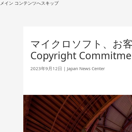
コ
メイン コンテンツへスキップ
ン
テ
ン
ツ
へ
マイクロソフト、お客様向
移
動
Copyright Commit
2023年9月12日
|
Japan News Center