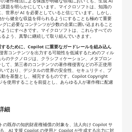
存の著作権法による保護が明確な領域においても、生成 AI
な課題を明らかにしています。マイクロソフトは、知識の
、世界が AI を必要としていると信じています。しかし、
物から健全な収益を得られるようにすることも極めて重要
ィングに必要なコンテンツが少数の企業に囲い込まれること
いようにすべきです。マイクロソフトは、これらすべての
れるよう、真摯に継続して取り組んでいきます。
重するために、
Copilot
に重要なガードレールを組み込ん
著作権侵害コンテンツを出力する可能性を低減するためのフィル
れらのテクノロジは、クラシフィケーション、メタプロン
そして、第三者のコンテンツの著作権侵害などの不正使用
づいており、デジタルの世界の安全性、セキュリティ、プ
盤とし、補完するものです。Copilot Copyright
クノロジを使用することを前提とし、あらゆる人が著作権に配慮
詳細
イクロソフトの既存の知的財産権補償の対象を、法人向け Copilot サ
ける、AI 支援 Copilot の使用と Copilot が生成する出力に対