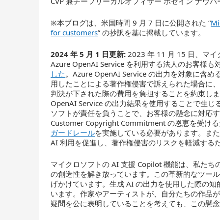
CVP 兼チーフリーガルオフィサー ホセイン ナウバー (Ho
※本ブログは、米国時間 9 月 7 日に公開された “
Mi
for customers
” の抄訳を基に掲載しています。
2024 年 5 月 1 日更新:
2023 年 11 月 15 日、マイク
Azure OpenAI Service を利用する法人のお客様も対象と
した
。Azure OpenAI Service の出力を対象に含
用したことによる著作権侵害で訴えられた場合に
判決が下された際の費用を負担することを約束します。こ
OpenAI Service の出力結果を使用するこ
ソフトが責任を負うことで、お客様の懸念に対応
Customer Copyright Commitment 
ガードレール
を実施している必要があります。また、当社は
AI 利用を促進し、著作権侵害のリスクを軽減す
マイクロソフトの AI 支援 Copilot 機能は
の創造性を解き放っています。この革新的なツー
げかけています。生成 AI の出力を使用した際の
います。作家やアーティストが、自分たちの作品が 
疑問を公に表明していることを考えても、この懸