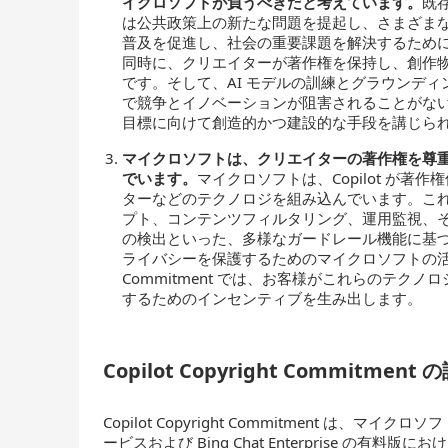
イクロソフトが負うべきだと考えています。
既
は公共政策上の新たな問題を提起し、さまざま
普及を促進し、社会の重要課題を解決するために
同時に、クリエイターが著作権を保持し、創作
です。そして、AI モデルの訓練とグラウンデ
で競争とイノベーションが阻害されることがな
目標に向けて創造的かつ建設的な手段を講じら
マイクロソフトは、クリエイターの著作権を尊
でいます。
マイクロソフトは、Copilot が
ターなどのテクノロジを組み込んでいます。こ
プト、コンテンツフィルタリング、運用監視、
の検出といった、多様なガードレール機能に基
ライバシーを保護するためのマイクロソフトの活動を基
Commitment では、お客様がこれらのテ
するためのインセンティブを生み出します。
Copilot Copyright Commitment
の
Copilot Copyright Commitment は、マ
ービスおよび Bing Chat Enterprise の有料版にお