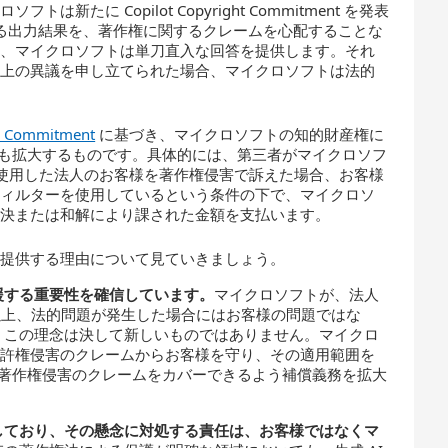
に Copilot Copyright Commitment を発表
成する出力結果を、著作権に関するクレームを心配することな
て、マイクロソフトは単刀直入な回答を提供します。それ
権上の異議を申し立てられた場合、マイクロソフトは法的
。
r Commitment
に基づき、マイクロソフトの知的財産権に
ビスにも拡大するものです。具体的には、第三者がマイクロソフ
る出力結果を使用した法人のお客様を著作権侵害で訴えた場合、お客様
フィルターを使用しているという条件の下で、マイクロソ
判決または和解により課された金額を支払います。
を提供する理由について見ていきましょう。
援する重要性を確信しています。
マイクロソフトが、法人
いる以上、法的問題が発生した場合にはお客様の問題ではな
。この理念は決して新しいものではありません。マイクロ
る特許権侵害のクレームからお客様を守り、その適用範囲を
られた著作権侵害のクレームをカバーできるよう補償義務を拡大
しており、その懸念に対処する責任は、お客様ではなくマ