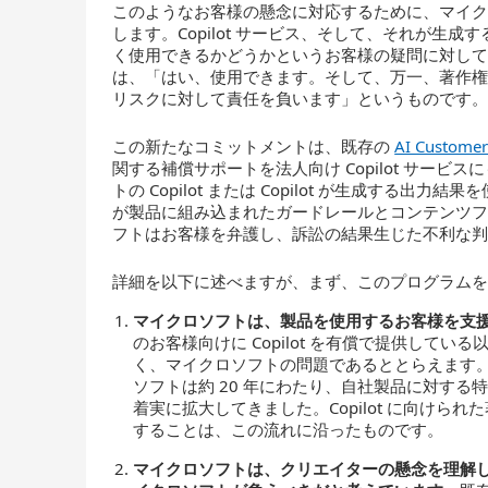
このようなお客様の懸念に対応するために、マイクロソフトは新た
します。Copilot サービス、そして、それが生
く使用できるかどうかというお客様の疑問に対し
は、「はい、使用できます。そして、万一、著作
リスクに対して責任を負います」というものです
この新たなコミットメントは、既存の
AI Custome
関する補償サポートを法人向け Copilot サー
トの Copilot または Copilot が生成す
が製品に組み込まれたガードレールとコンテンツ
フトはお客様を弁護し、訴訟の結果生じた不利な
詳細を以下に述べますが、まず、このプログラム
マイクロソフトは、製品を使用するお客様を支
のお客様向けに Copilot を有償で提供して
く、マイクロソフトの問題であるととらえます
ソフトは約 20 年にわたり、自社製品に対す
着実に拡大してきました。Copilot に向け
することは、この流れに沿ったものです。
マイクロソフトは、クリエイターの懸念を理解