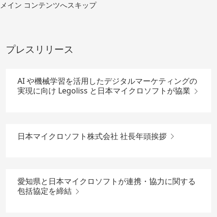
コ
メイン コンテンツへスキップ
ン
テ
ン
ツ
プレスリリース
へ
移
動
AI や機械学習を活用したデジタルマーケティングの
実現に向け Legoliss と日本マイクロソフトが協業
日本マイクロソフト株式会社 社長年頭挨拶
愛知県と日本マイクロソフトが連携・協力に関する
包括協定を締結