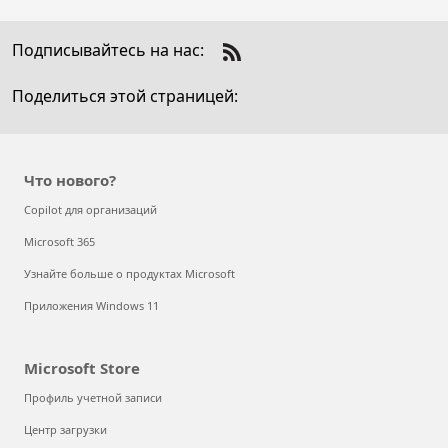
Подписывайтесь на нас:
Как Nokia использует Azure Arc для
Check
расширения возможностей клиентов в
us
Поделиться этой страницей:
out
мультиоблачном мире
on
RSS
Microsoft Viva отмечает годовщину:
трансформация взаимодействия с
Что нового?
сотрудниками продолжается
Copilot для организаций
Как раскрыть вкус меда с помощью
Microsoft 365
дополненной реальности
Узнайте больше о продуктах Microsoft
Как спасти виноградники от поздних
Приложения Windows 11
заморозков, вызванных изменением
климата
Microsoft Store
Кибербезопасность для юристов и
Профиль учетной записи
финансистов
Центр загрузки