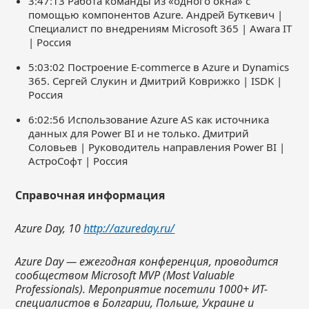
3:47:13 Работа команды из «одного окна» с
помощью компонентов Azure. Андрей Буткевич |
Специалист по внедрениям Microsoft 365 | Awara IT
| Россия
5:03:02 Построение E-commerce в Azure и Dynamics
365. Сергей Слукин и Дмитрий Коврижко | ISDK |
Россия
6:02:56 Использование Azure AS как источника
данных для Power BI и не только. Дмитрий
Соловьев | Руководитель направления Power BI |
АстроСофт | Россия
Справочная информация
Azure
Day
, 10
http://azureday.ru/
Azure
Day
— ежегодная конференция, проводится
сообществом Microsoft
MVP
(Most
Valuable
Professionals
). Мероприятие посетили 1000+ ИТ-
специалистов в Болгарии, Польше, Украине и