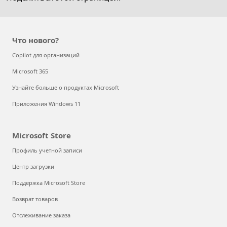
out
мультиоблачном мире
on
RSS
Microsoft Viva отмечает годовщину:
трансформация взаимодействия с
Что нового?
сотрудниками продолжается
Copilot для организаций
Как раскрыть вкус меда с помощью
Microsoft 365
дополненной реальности
Узнайте больше о продуктах Microsoft
Как спасти виноградники от поздних
Приложения Windows 11
заморозков, вызванных изменением
климата
Microsoft Store
Кибербезопасность для юристов и
Профиль учетной записи
финансистов
Центр загрузки
Поддержка Microsoft Store
Power On: The Story of Xbox
Возврат товаров
Отслеживание заказа