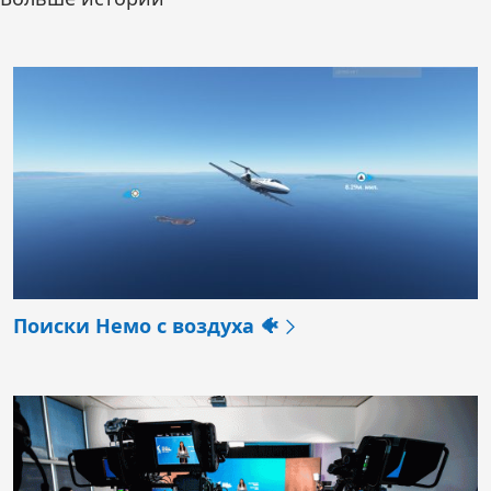
Поиски Немо с воздуха 🐠