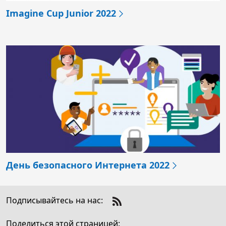
Imagine Cup Junior 2022
День безопасного Интернета 2022
Подписывайтесь на нас:
Как Nokia использует Azure Arc для
Check
расширения возможностей клиентов в
us
Поделиться этой страницей: