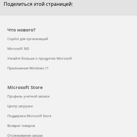
Поделиться этой страницей:
out
мультиоблачном мире
on
RSS
Microsoft Viva отмечает годовщину:
трансформация взаимодействия с
Что нового?
сотрудниками продолжается
Copilot для организаций
Как раскрыть вкус меда с помощью
Microsoft 365
дополненной реальности
Узнайте больше о продуктах Microsoft
Как спасти виноградники от поздних
Приложения Windows 11
заморозков, вызванных изменением
климата
Microsoft Store
Кибербезопасность для юристов и
Профиль учетной записи
финансистов
Центр загрузки
Поддержка Microsoft Store
Power On: The Story of Xbox
Возврат товаров
Отслеживание заказа