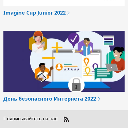
Imagine Cup Junior 2022
День безопасного Интернета 2022
Подписывайтесь на нас:
Как Nokia использует Azure Arc для
Check
расширения возможностей клиентов в
us