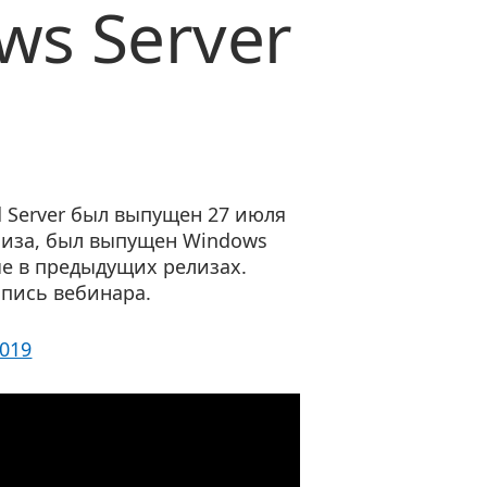
s Server
d Server был выпущен 27 июля
елиза, был выпущен Windows
ые в предыдущих релизах.
апись вебинара.
2019