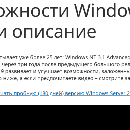
жности Window
 и описание
тывает уже более 25 лет: Windows NT 3.1 Advance
да, через три года после предыдущего большого р
2019 развивает и улучшает возможности, заложенн
 ниже, а если предпочитаете видео – смотрите з
чать пробную (180 дней) версию Windows Server 