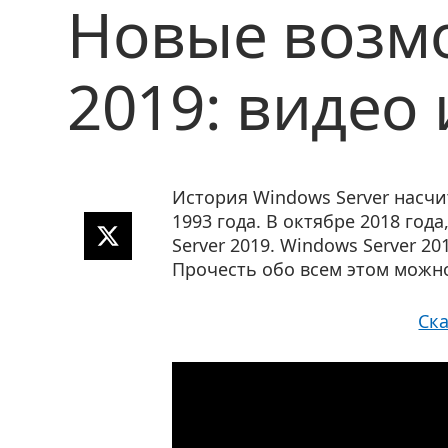
Новые возмо
2019: видео
История Windows Server насчи
1993 года. В октябре 2018 го
Share
Server 2019. Windows Server 
on
Прочесть обо всем этом можно
X
(opens
new
Ска
window)