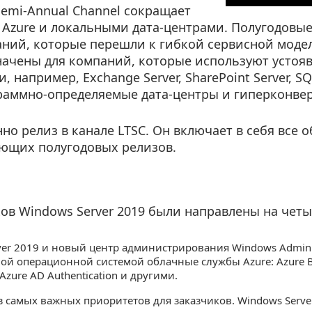
Semi-Annual Channel сокращает
 Azure и локальными дата-центрами. Полугодовы
ний, которые перешли к гибкой сервисной модел
значены для компаний, которые используют усто
например, Exchange Server, SharePoint Server, SQL
раммно-определяемые дата-центры и гиперконвер
нно релиз в канале LTSC. Он включает в себя все
ующих полугодовых релизов.
ов Windows Server 2019 были направлены на четы
ver 2019 и новый центр администрирования Windows Admin 
ой операционной системой облачные службы Azure: Azure Bac
zure AD Authentication и другими.
з самых важных приоритетов для заказчиков. Windows Serv