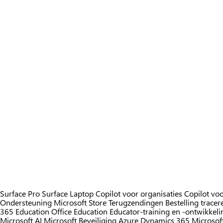
Surface Pro
Surface Laptop
Copilot voor organisaties
Copilot voo
Ondersteuning Microsoft Store
Terugzendingen
Bestelling tracer
365 Education
Office Education
Educator-training en -ontwikkeli
Microsoft AI
Microsoft Beveiliging
Azure
Dynamics 365
Microsof