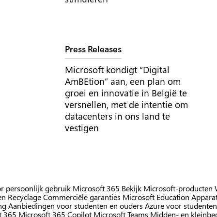
Tag:
Press Releases
Microsoft kondigt “Digital
AmBEtion” aan, een plan om
groei en innovatie in België te
versnellen, met de intentie om
datacenters in ons land te
vestigen
r persoonlijk gebruik
Microsoft 365
Bekijk Microsoft-producten
en
Recyclage
Commerciële garanties
Microsoft Education
Apparat
ng
Aanbiedingen voor studenten en ouders
Azure voor studenten
t 365
Microsoft 365 Copilot
Microsoft Teams
Midden- en kleinbed