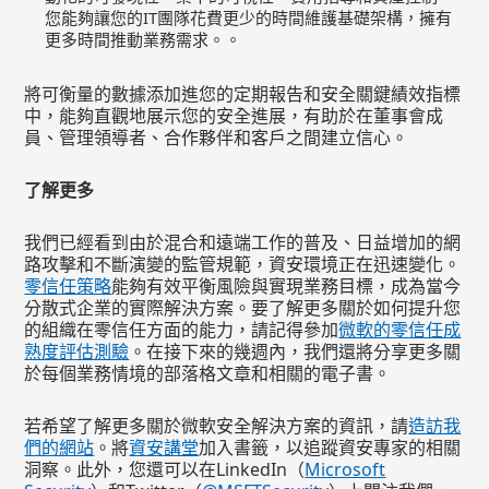
您能夠讓您的IT團隊花費更少的時間維護基礎架構，擁有
更多時間推動業務需求。。
將可衡量的數據添加進您的定期報告和安全關鍵績效指標
中，能夠直觀地展示您的安全進展，有助於在董事會成
員、管理領導者、合作夥伴和客戶之間建立信心。
了解更多
我們已經看到由於混合和遠端工作的普及、日益增加的網
路攻擊和不斷演變的監管規範，資安環境正在迅速變化。
零信任策略
能夠有效平衡風險與實現業務目標，成為當今
分散式企業的實際解決方案。要了解更多關於如何提升您
的組織在零信任方面的能力，請記得參加
微軟的零信任成
熟度評估測驗
。在接下來的幾週內，我們還將分享更多關
於每個業務情境的部落格文章和相關的電子書。
若希望了解更多關於微軟安全解決方案的資訊，請
造訪我
們的網站
。將
資安講堂
加入書籤，以追蹤資安專家的相關
洞察。此外，您還可以在LinkedIn（
Microsoft