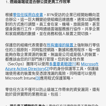
透過遠端或混合辦公提更高工作效率
根據
零信任採用白皮書
，81%受訪的企業已經開始轉向混
合辦公。這一巨大轉變迫使組織迅速適應，通常以臨時應
對的方式進行調整。員工會在家、機場、旅館房間，甚至
健身房進行工作，同時通過雲端服務進行協作，共享企業
和家庭網路的數據，並在商務和個人裝置之間切換。
保護您的組織代表需要在
所有連接的裝置
上強制執行零信
任的三個原則，同時監控網路、數據和應用程序。每一個
能夠存取企業資源的裝置，無論是公司或是個人的裝置，
都應該由您的IT部門進行管理。您的安全性作業
（SecOps）團隊可以使用
多重要素驗證
[1]
和
Microsoft
Azure Active Directory
[2]
中的身份保護等工具，保護遠
端使用者的裝置免受憑證洩漏的風險，同時還可以使用
Microsoft Intune
[3]
應用程式保護策略。
零信任方法不僅可以防止遠端工作帶來的資安漏洞，還有
助於提供實際的業務效益，包括：