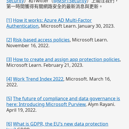
Security
）和Twitter（
@MSFTSecurity
）上關注我們，
第一時間獲得有關網路安全的最新消息與更新。
[1]
How it works: Azure AD Multi-Factor
Authentication
, Microsoft Learn. January 30, 2023.
[2]
Risk-based access policies
, Microsoft Learn.
November 16, 2022.
[3]
How to create and assign app protection policies
,
Microsoft Learn. February 21, 2023.
[4]
Work Trend Index 2022
, Microsoft. March 16,
2022.
[5]
The future of compliance and data governance is
here: Introducing Microsoft Purview
, Alym Rayani.
April 19, 2022.
[6]
What is GDPR, the EU’s new data protection