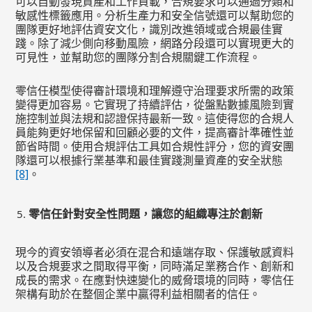
可以自動發現資產和工作負載，合規要求可以通過分類和
敏感性標籤應用。分析生產力和安全信號還可以幫助您的
團隊更好地評估資安文化，識別改進領域或合規最佳實
踐。除了減少側向移動風險，網路分段還可以實現更大的
可見性，並幫助您的團隊分割合規關鍵工作流程。
零信任模型使得審計環境和理解遵守治理要求所需的政策
變得更加容易。它實現了持續評估，從盤點數據風險到實
施控制並與法規和認證保持最新一致。這使得您的合規人
員能夠更好地保留和回顧必要的文件，提高審計準確性並
節省時間。使用合規評估工具如合規性評分，您的資安團
隊還可以根據行業基準和最佳實踐測量資產的安全狀態
[8]
。
零信任針對安全性問題，讓您的組織專注於創新
現今的資安領導者必須在混合和遠端存取、保護敏感資料
以及合規要求之間取得平衡，同時滿足業務合作、創新和
成長的需求。在應對快速變化的威脅環境的同時，零信任
架構有助於在整個企業中贏得利益相關者的信任。