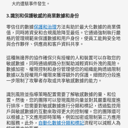
大的遭駭事件發生。
3.
識別和保護敏感的商業數據和身份
零信任的數據
保護和治理
方法有助於最大化數據的商業價
值，同時將資安和合規風險降至最低。它通過強制執行嚴
格的管理規範來保護數據和用戶身份，使員工能夠安全地
與合作夥伴、供應商和客戶資料共享。
這種無邊界的協作確保只有授權的人和裝置可以存取您的
敏感數據，同時通過網路分割幫助減輕資料外洩的風險。
數據加密、權限控制和身份管理使您的組織能夠透過限制
數據以及授權用戶權限來獲得額外的保護。細微的分段進
一步限制了攻擊者存取或共享敏感數據的能力。
識別風險並指導策略配置需要了解敏感數據的量、和位
置。然後，您的團隊可以發現風險向量並對其嚴重程度進
行排序。您需要對敏感數據進行分類和標記，透過監控用
戶與敏感數據的互動來取得更大的控制權。您的團隊還可
以根據上下文應用即時策略，例如加密或限制第三方應用
和服務。此外，
自動化數據分類和標記
流程可以減輕人為