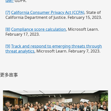
law?
GDPR.
[7]
California Consumer Privacy Act (CCPA)
, State of
California Department of Justice. February 15, 2023.
[8]
Compliance score calculation
, Microsoft Learn.
February 17, 2023.
[9]
Track and respond to emerging threats through
threat analytics
, Microsoft Learn. February 7, 2023.
更多故事