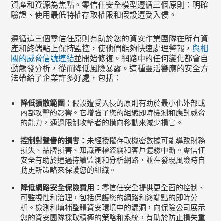
資產和資源為焦點。零信任安全模型遵循三個原則：明確
驗證、使用最低特權存取權限和假設遭受入侵。
遵循這三個零信任原則有助於您的資安作業團隊在所有資
產和終端點上保持監控，使他們能夠快速處理警報，
與相
關的威脅信號連結
並開始修復。網路中的任何變化都會自
動觸發分析，從而降低風險暴露。這種靈活響應的安全方
法帶給了企業許多好處，包括：
降低擴散範圍：
假設遭受入侵的原則有助於最小化外部或
內部攻擊的影響。它增強了您的組織即時檢測和應對威脅
的能力，通過限制攻擊者的橫向移動來減少損害。
控制對聲譽的損害：
未經授權存取機密數據可能導致財務
損失、品牌損害、知識產權盗竊和客戶體驗中斷。零信任
安全有助於通過持續監測和分析網路，並在發現風險時自
動更新策略來保護您的組織。
降低網路安全保險費用：
零信任安全提供更全面的控制、
可監視性和治理，包括保護您的網路和終端點的即時分
析。檢測和填補整體資安環境中的漏洞，向保險公司展示
您的資安團隊採取積極的策略和系統，有助於防止損失重