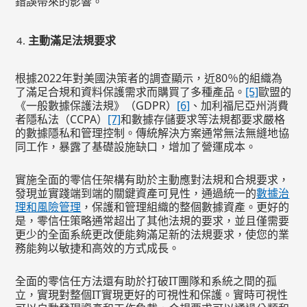
錯誤帶來的影響。
主動滿足法規要求
根據2022年對美國決策者的調查顯示，近80％的組織為
了滿足合規和資料保護需求而購買了多種產品。
[5]
歐盟的
《一般數據保護法規》（GDPR）
[6]
、加利福尼亞州消費
者隱私法（CCPA）
[7]
和數據存儲要求等法規都要求嚴格
的數據隱私和管理控制。傳統解決方案通常無法無縫地協
同工作，暴露了基礎設施缺口，增加了營運成本。
實施全面的零信任架構有助於主動應對法規和合規要求，
發現並實踐端到端的關鍵資產可見性，通過統一的
數據治
理和風險管理
，保護和管理組織的整個數據資產。更好的
是，零信任策略通常超出了其他法規的要求，並且僅需要
更少的全面系統更改便能夠滿足新的法規要求，使您的業
務能夠以敏捷和高效的方式成長。
全面的零信任方法還有助於打破IT團隊和系統之間的孤
立，實現對整個IT實現更好的可視性和保護。實時可視性