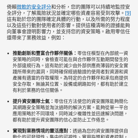
倚賴
微軟的安全評分
和分析，您的團隊可以持續地監控安
全評分，了解風險狀況並確定哪些資產容易受到攻擊。
[9]
這有助於您的團隊確定具體的行動，以及所需的努力程度
以及這些行動對使用者的影響。提供這種清晰的證據能夠
向董事會證明影響力，並支持您的資安策略。啟用零信任
還帶來了業務效益，例如：
推動創新和豐富合作夥伴關係：
零信任模型在內部統一資
安策略的同時，會檢查可能在與合作夥伴互動期間發生的
外部違規行為。這有助於減少由外部供應商薄弱的安全實
踐所帶來的漏洞，同時確保經過驗證的使用者對資源和資
產擁有適當的存取權限。為特定的合作夥伴和承包商提供
安全存取，無論其位置、設備或網路如何，都有助於建立
有利於業務的信任關係。
提升資安團隊士氣：
零信任方法使您的資安團隊能夠簡化
其網路安全策略並淘汰過時的解決方案。能夠從單一平台
應用策略於不同環境，同時減少複雜性並迅速解決問題，
都有助於提升資安團隊的信心並防止工作倦怠。
實現對業務情境的靈活應對：
透過為您的資安團隊提供自
動化的可發現性、集中的可視性、實用指導和資產控制，