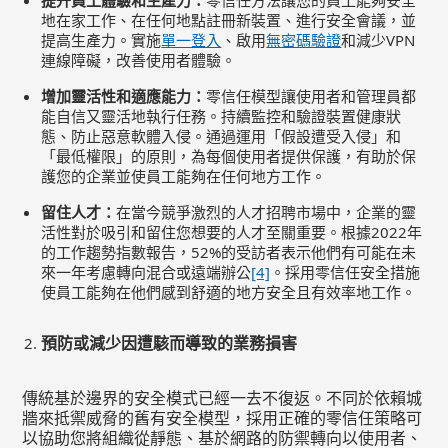
提升員工體驗和生產力：
零信任方法讓您的員工能夠安全
地在家工作、在任何地點註冊新裝置、進行安全會議，並
提高生產力。實施
單一登入
、啟用
無密碼驗證
和減少VPN
連線障礙，改善使用者體驗。
增加靈活性和適應能力：
零信任模型讓使用者和管理員都
能自信又靈活地執行任務。持續監控和驗證裝置健康狀
態、防止惡意軟體入侵。通過運用「假設遭受入侵」和
「最低權限」的原則，為每個使用者提供保護，有助於保
護您的企業並使員工能夠在任何地方工作。
留住人才：
在當今競爭激烈的人才招聘市場中，企業的靈
活性對於吸引和留住您想要的人才至關重要。根據2022年
的工作趨勢指數報告，52%的受訪者表示他們有可能在未
來一年考慮轉向混合或遠端辦公
[4]
。採用零信任安全措施
使員工能夠在他們感到舒適的地方安全且有效率地工作。
預防或減少因遭駭而導致的業務損害
傳統基於邊界的安全模式已經一去不復返。不同於依賴城
牆來抵禦威脅的舊有安全模型，採用正確的零信任策略可
以協助您將組織從靜態、基於網路的防禦轉向以使用者、