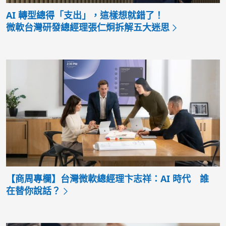
AI 轉型總得「支出」，這樣想就錯了！
微軟台灣研發總經理張仁炯拆解五大迷思
【商周專欄】台灣微軟總經理卞志祥：AI 時代 誰
在替你說話？