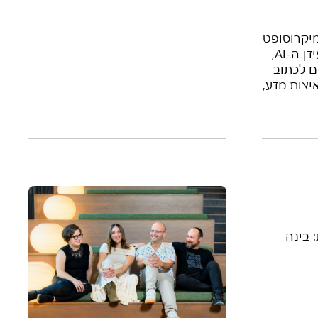
202 Microsoft Build: מיקרוסופט
מציגה את השלב הבא של עידן ה-AI,
ם לכתוב
יצות מדע,
 בינה