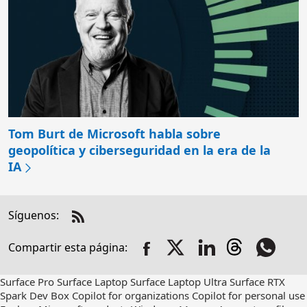
Tom Burt de Microsoft habla sobre
geopolítica y ciberseguridad en la era de la
IA
Síguenos:
Estados Unidos necesita un suministro de
Check
sangre sostenible. La realidad mixta puede
us
Compartir esta página:
out
atraer a una nueva generación de donantes
on
RSS
Construir una computadora que resuelve
Surface Pro
Surface Laptop
Surface Laptop Ultra
Surface RTX
Spark Dev Box
Copilot for organizations
Copilot for personal use
problemas prácticos a la velocidad de la luz