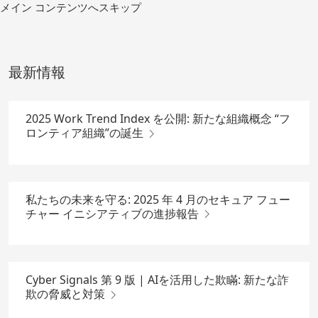
コ
メイン コンテンツへスキップ
ン
テ
ン
ツ
最新情報
へ
移
動
2025 Work Trend Index を公開: 新たな組織概念 “フ
ロンティア組織”の誕生
私たちの未来を守る: 2025 年 4 月のセキュア フュー
チャー イニシアティブの進捗報告
Cyber Signals 第 9 版 | AIを活用した欺瞞: 新たな詐
欺の脅威と対策