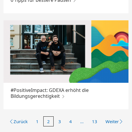
6 Tipps für bessere Pausen
#PositiveImpact: GDEXA erhöht die
Bildungsgerechtigkeit
Zurück
1
2
3
4
…
13
Weiter