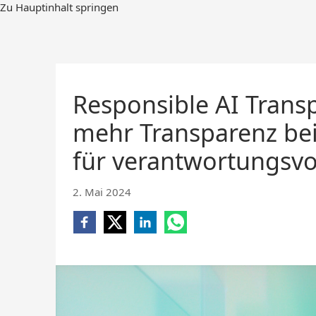
Zum
Zu Hauptinhalt springen
Hauptinhalt
springen
Responsible AI Trans
mehr Transparenz b
für verantwortungsvo
2. Mai 2024
Share
Share
Share
Share
on
on
on
on
Facebook
X
LinkedIn
WhatsApp
(opens
(opens
(opens
(opens
new
new
new
new
window)
window)
window)
window)