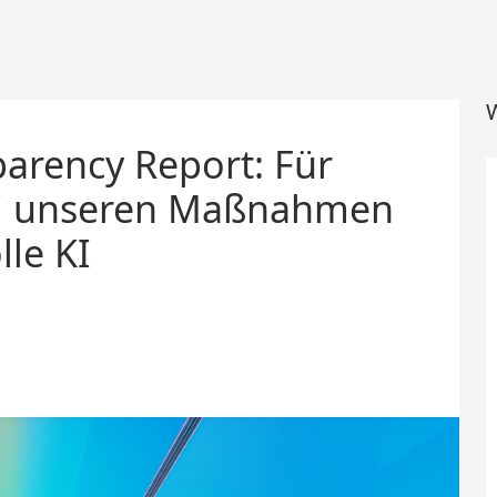
W
parency Report: Für
ei unseren Maßnahmen
lle KI