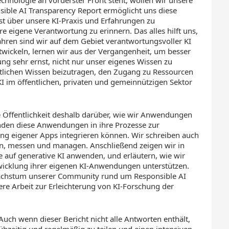
onsible AI Transparency Report ermöglicht uns diese
bst über unsere KI-Praxis und Erfahrungen zu
re eigene Verantwortung zu erinnern. Das alles hilft uns,
Jahren sind wir auf dem Gebiet verantwortungsvoller KI
wickeln, lernen wir aus der Vergangenheit, um besser
g sehr ernst, nicht nur unser eigenes Wissen zu
lichen Wissen beizutragen, den Zugang zu Ressourcen
KI im öffentlichen, privaten und gemeinnützigen Sektor
ie Öffentlichkeit deshalb darüber, wie wir Anwendungen
unden diese Anwendungen in ihre Prozesse zur
ung eigener Apps integrieren können. Wir schreiben auch
ssen, messen und managen. Anschließend zeigen wir in
e auf generative KI anwenden, und erläutern, wie wir
wicklung ihrer eigenen KI-Anwendungen unterstützen.
 Wachstum unserer Community rund um Responsible AI
ere Arbeit zur Erleichterung von KI-Forschung der
. Auch wenn dieser Bericht nicht alle Antworten enthält,
rühzeitig und regelmäßig zu teilen und einen intensiven