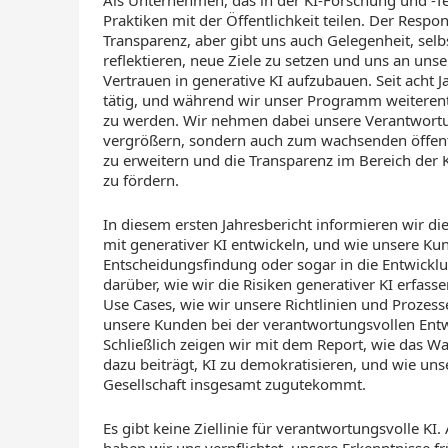
Praktiken mit der Öffentlichkeit teilen. Der Resp
Transparenz, aber gibt uns auch Gelegenheit, sel
reflektieren, neue Ziele zu setzen und uns an unse
Vertrauen
in
generative KI aufzubauen. Seit acht 
tätig, und während wir unser Programm weiterent
zu werden. Wir nehmen dabei unsere Verantwortun
vergrößern, sondern auch zum wachsenden öffent
zu erweitern und die Transparenz im Bereich der 
zu fördern.
In diesem ersten Jahresbericht informieren wir d
mit generativer KI entwickeln, und wie unsere K
Entscheidungsfindung oder sogar in die Entwickl
darüber, wie wir die Risiken generativer KI erfa
Use Cases, wie wir unsere Richtlinien und Prozess
unsere Kunden bei der verantwortungsvollen Ent
Schließlich zeigen wir mit dem Report, wie das
dazu beiträgt, KI zu demokratisieren, und wie uns
Gesellschaft insgesamt zugutekommt.
Es gibt keine Ziellinie für verantwortungsvolle KI
haben wir uns verpflichtet, unsere Erkenntnisse f