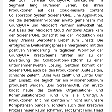
Seit 2011 vertraut GrundyUFA, Marktführer im
Segment lang laufender Serien, bei ihren
Produktionen auf das Cloud-basierte Content
Collaboration System ScreenerONE. Eine Applikation,
die die Bertelsmann-Tochter arvato gemeinsam mit
GrundyUFA und Microsoft Partnern entwickelt hat.
Auf Basis der Microsoft Cloud Windows Azure kam
der ScreenerONE zunächst bei der Produktion des
Daily Dramas „Verbotene Liebe” zum Einsatz. Die
erfolgreiche Evaluierungsphase einhergehend mit den
positiven Veränderung im täglichen Workflow der
GrundyUFA Kreativteams führten nun zu der
Erweiterung der Collaboration-Plattform zu einer
unternehmensweiten Lösung. Seitdem kommt der
ScreenerONE auch bei den Produktionen „Gute Zeiten,
schlechte Zeiten”, „Alles was zählt” und „Unter Uns”
zum Einsatz, die täglich für ein Millionenpublikum
produziert werden. „Der ScreenerONE von arvato
bildet heute das zentrale Organisations- und
Kommunikationstool rund um alle GrundyUFA
Produktionen. Mit ihm konnten wir nicht nur unsere
Kompetenzen bündeln, sondern auch dem kreativen
Prozess neuen Raum schaffen”, sagt Ernst Feiler, Head