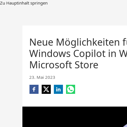
Zum
Zu Hauptinhalt springen
Hauptinhalt
springen
Neue Möglichkeiten f
Windows Copilot in 
Microsoft Store
23. Mai 2023
Share
Share
Share
Share
on
on
on
on
Facebook
X
LinkedIn
WhatsApp
(opens
(opens
(opens
(opens
new
new
new
new
window)
window)
window)
window)